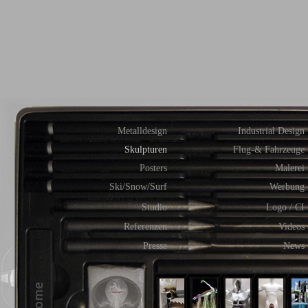
Metalldesign
Industrial Design
Skulpturen
Flug-& Fahrzeuge
Posters
Malerei
Ski/Snow/Surf
Werbung
Studio
Logo / CI
Referenzen
Videos
Presse
News