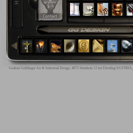
Gudrun Geiblinger Art & Industrial Design, 4075 Steinholz 12 bei Eferding/AUSTRIA