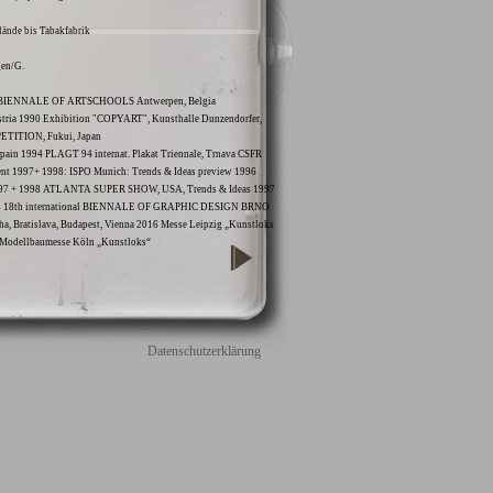
ände bis Tabakfabrik
gen/G.
988 BIENNALE OF ARTSCHOOLS Antwerpen, Belgia
ustria 1990 Exhibition "COPYART", Kunsthalle Dunzendorfer,
TITION, Fukui, Japan
n 1994 PLAGT 94 internat. Plakat Triennale, Trnava CSFR
nt 1997+ 1998: ISPO Munich: Trends & Ideas preview 1996
7 + 1998 ATLANTA SUPER SHOW, USA, Trends & Ideas 1997
18th international BIENNALE OF GRAPHIC DESIGN BRNO
, Bratislava, Budapest, Vienna 2016 Messe Leipzig „Kunstloks
8 Modellbaumesse Köln „Kunstloks“
Datenschutzerklärung