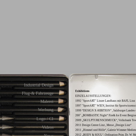
Industrial Design
Exhibitions
Flug-& Fahrzeuge
EINZELAUSSTELLUNGEN:
Malerei
1992 "SportART" Linzer Landhaus mit BAFL Linz
1997 "SportART" WIEN, Institut für Sportwissensc
Werbung
1999 “DESIGN X-HIBITION” , Salzburger Landes
200" „BOMBASTIC Night“ Fire& Ice Event Bergisel
Logo / CI
2009 „SKULPTURENSCHMUCK“, Volksbank Towe
2011 Design Center Linz , Messe „Design Linz“
Videos
2011 „Himmel und Hölle“, Galerie Wimmer Medien
2012 „BODY & SOUL“, Ordination Prim. Dr. W. Me
News