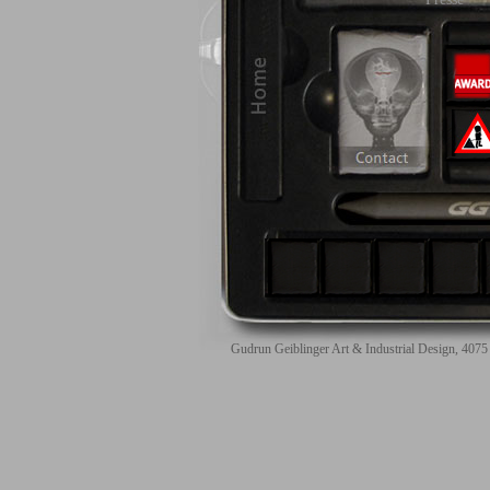
Gudrun Geiblinger Art & Industrial Design, 407