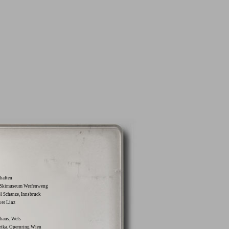
haften
-Skimuseum Werfenweng
 Schanze, Innsbruck
r Linz
haus, Wels
tka, Opernring Wien