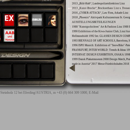
2013 „Bild-Haft“, Landespolizeidirektion Linz
2013 „Kunst-Bruckn“, Brucknerhaus Linz u. Donaul
2016 „CYBER-ATTACK“, Law Firm, Arkade Linz
2018 „Phoenix“ Aktivpark Kulturzentrum St. Geor
AUSSTELLUNGSBETEILIGUNGEN
1988 "Kunstgschichten" Art & Fashion Linz 1
1990 Exhibition of the Kiwa-Junior Club, Linz/A
Hellmondsödt 1992 Int. GLASSES DESIGN COMPE
1993 BIENNALE OF ART SCHOOLS, Barcelona, Spai
1996 ISPO Munich: Exhibition of "SnowBike"-Pate
FRANKFURT, INTER WORLD: Trends & Ideas 199
INTERNAT. DESIGN EXHIBITION, OSAKA 1998 
1999 Dansk Plakatmuseum 2008 Design Match, Praha
made in Austria“ 2017 Messe Friedrichshafen 201
5 Steinholz 12 bei Eferding/AUSTRIA, m +43 (0) 664 309 1000,
E-Mail