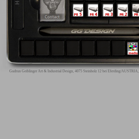
Gudrun Geiblinger Art & Industrial Design, 4075 Steinholz 12 bei Eferding/AUSTRIA