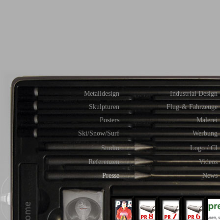
Metalldesign
Industrial Design
Skulpturen
Flug-& Fahrzeuge
Posters
Malerei
Ski/Snow/Surf
Werbung
Studio
Logo / CI
Referenzen
Videos
Presse
News